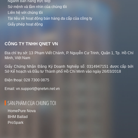
Ngành bán hàng trực tiếp
Sứ mệnh và tầm nhìn của chúng tôi
Liên hệ với chúng tôi
Tài liệu về hoạt động bán hàng đa cấp của công ty
Giấy phép hoạt động
CÔNG TY TNHH QNET VN
Địa chỉ trụ sở: 13 Phạm Viết Chánh, P. Nguyễn Cư Trinh, Quận 1, Tp. Hồ Chí
Minh, Việt Nam
Giấy Chứng Nhận Đăng Ký Doanh Nghiệp số: 0314947151 được cấp bởi
Sở Kế hoạch và Đầu tư Thành phố Hồ Chí Minh vào ngày 26/03/2018
Điện thoại: 028 7300 0875
Email:
vn.support@qnetvn.net.vn
SẢN PHẨM CỦA CHÚNG TÔI
HomePure Nova
BHM Ballad
ProSpark