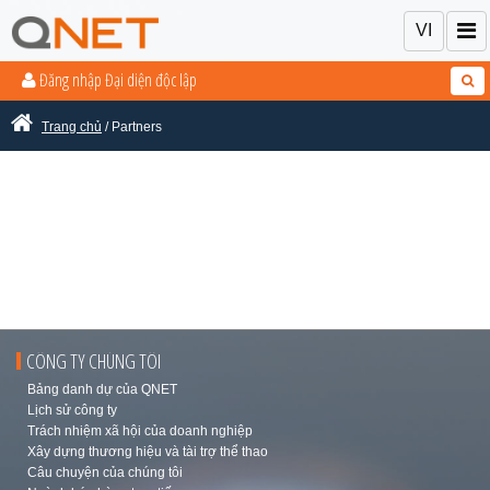
VI
Đăng nhập Đại diện độc lập
Trang chủ
/ Partners
CÔNG TY CHÚNG TÔI
Bảng danh dự của QNET
Lịch sử công ty
Trách nhiệm xã hội của doanh nghiệp
Xây dựng thương hiệu và tài trợ thể thao
Câu chuyện của chúng tôi