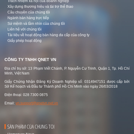
Trách nhiệm xã hội của doanh nghiệp
Xây dựng thương hiệu và tài trợ thể thao
Câu chuyện của chúng tôi
Ngành bán hàng trực tiếp
Sứ mệnh và tầm nhìn của chúng tôi
Liên hệ với chúng tôi
Tài liệu về hoạt động bán hàng đa cấp của công ty
Giấy phép hoạt động
CÔNG TY TNHH QNET VN
Địa chỉ trụ sở: 13 Phạm Viết Chánh, P. Nguyễn Cư Trinh, Quận 1, Tp. Hồ Chí
Minh, Việt Nam
Giấy Chứng Nhận Đăng Ký Doanh Nghiệp số: 0314947151 được cấp bởi
Sở Kế hoạch và Đầu tư Thành phố Hồ Chí Minh vào ngày 26/03/2018
Điện thoại: 028 7300 0875
Email:
vn.support@qnetvn.net.vn
SẢN PHẨM CỦA CHÚNG TÔI