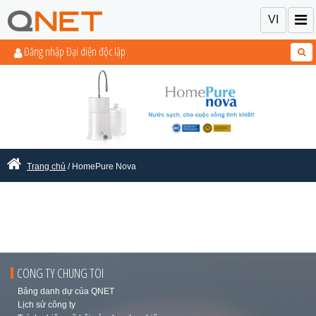
VI
Đăng nhập Đại diện độc lập
Trang chủ
/ HomePure Nova
CÔNG TY CHÚNG TÔI
Bảng danh dự của QNET
Lịch sử công ty